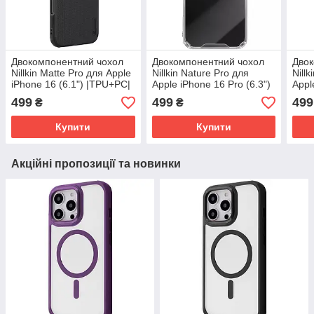
Двокомпонентний чохол
Двокомпонентний чохол
Двок
Nillkin Matte Pro для Apple
Nillkin Nature Pro для
Nill
iPhone 16 (6.1") |TPU+PC|
Apple iPhone 16 Pro (6.3")
Appl
Чорний / Black
|TPU+PC| Безбарвний
(6.9
499
499
499
₴
₴
(прозорий)
Безб
Купити
Купити
Акційні пропозиції та новинки