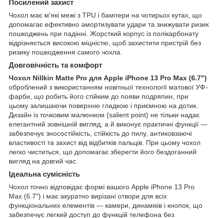
Посилений захист
Чохол має м'які межі з TPU і бампери на чотирьох кутах, що
допомагає ефективно амортизувати удари та знижувати ризик
пошкоджень при падінні. Жорсткий корпус із полікарбонату
відрізняється високою міцністю, щоб захистити пристрій без
ризику пошкодження самого чохла.
Довговічність та комфорт
Чохол Nillkin Matte Pro для Apple iPhone 13 Pro Max (6.7")
оброблений з використанням новітньої технології матової УФ-
фарби, що робить його стійким до появи подряпин, при
цьому залишаючи поверхню гладкою і приємною на дотик.
Дизайн із точковим малюнком (salient point) не тільки надає
елегантний зовнішній вигляд, а й виконує практичні функції —
забезпечує зносостійкість, стійкість до пилу, антиковзаючі
властивості та захист від відбитків пальців. При цьому чохол
легко чиститься, що допомагає зберегти його бездоганний
вигляд на довгий час.
Ідеальна сумісність
Чохол точно відповідає формі вашого Apple iPhone 13 Pro
Max (6.7") і має акуратно вирізані отвори для всіх
функціональних елементів — камери, динаміків і кнопок, що
забезпечує легкий доступ до функцій телефона без