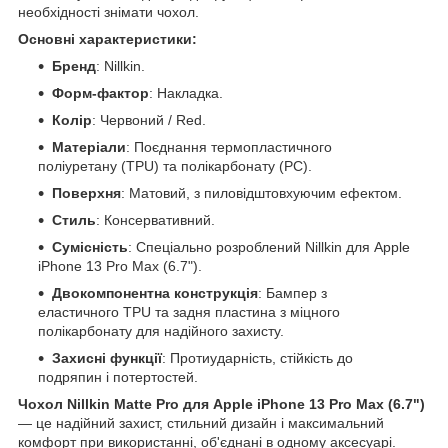
необхідності знімати чохол.
Основні характеристики:
Бренд
: Nillkin.
Форм-фактор
: Накладка.
Колір
: Червоний / Red.
Матеріали
: Поєднання термопластичного
поліуретану (TPU) та полікарбонату (PC).
Поверхня
: Матовий, з пиловідштовхуючим ефектом.
Стиль
: Консервативний.
Сумісність
: Спеціально розроблений Nillkin для Apple
iPhone 13 Pro Max (6.7").
Двокомпонентна конструкція
: Бампер з
еластичного TPU та задня пластина з міцного
полікарбонату для надійного захисту.
Захисні функції
: Протиударність, стійкість до
подряпин і потертостей.
Чохол Nillkin Matte Pro для Apple iPhone 13 Pro Max (6.7")
— це надійний захист, стильний дизайн і максимальний
комфорт при використанні, об'єднані в одному аксесуарі.