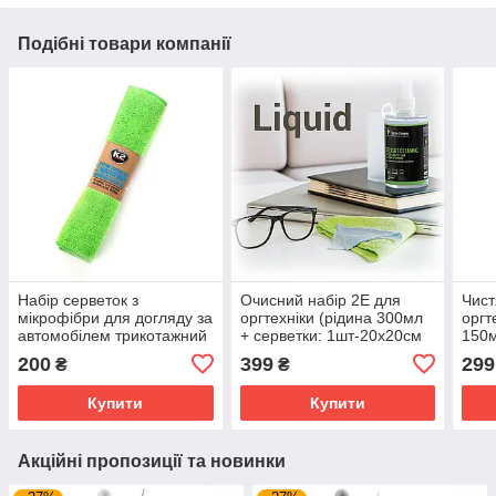
Подібні товари компанії
Набір серветок з
Очисний набір 2E для
Чист
мікрофібри для догляду за
оргтехніки (рідина 300мл
оргт
автомобілем трикотажний
+ серветки: 1шт-20x20см
150м
K2 Microfiber Cloths Set
1шт-10x10см) зелений
фио
200
399
299
₴
₴
30x35см 4шт (K710 )
Купити
Купити
Акційні пропозиції та новинки