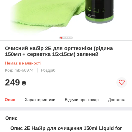
Очисний набір 2E для оргтехніки (рідина
150мл + серветка 15x15см) зелений
Немає в наявності
Код: mb-68974
Роздріб
249
₴
Опис
Характеристики
Відгуки про товар
Доставка
Опис
Опис 2E Набір для очищення 150ml Liquid for