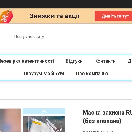
Перевірка автентичності
Відгуки
Контакти
Д
Шоурум МобіБУМ
Про компанію
Маска захисна R
(без клапана)