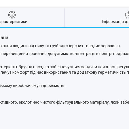
арактеристики
Інформація д
пана!
ихання людини від пилу та грубодисперсних твердих аерозолів.
 перевищення гранично допустимої концентрації в повітрі подраз
атеріалів. Зручна посадка забезпечується завдяки наявності регул
печує комфорт під час використання та додаткову герметичність 
ському виробничому підприємстві.
ивного, екологічно чистого фільтрувального матеріалу, який забез