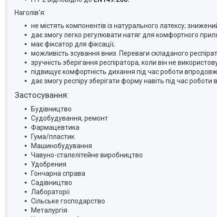
Наголів'я:
не містять компонентів із натурального латексу; знижений
дає змогу легко регулювати натяг для комфортного прил
має фіксатор для фіксації;
можливість зсування вниз. Переваги складаного респіра
зручність зберігання респіратора, коли він не використов
підвищує комфортність дихання під час роботи впродовж
дає змогу респіру зберігати форму навіть під час роботи
Застосування:
Будівництво
Судобудування, ремонт
Фармацевтика
Гума/пластик
Машинобудування
Чавуно-сталелітейне виробництво
Удобрения
Гончарна справа
Садівництво
Лабораторії
Сільське господарство
Металургія