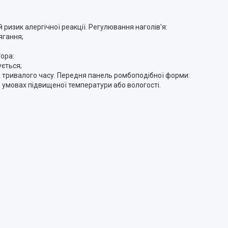
 ризик алергічної реакції. Регулювання наголів'я:
ягання;
тора:
ується;
 тривалого часу. Передня панель ромбоподібної форми:
 в умовах підвищеної температури або вологості.