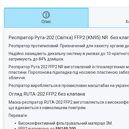
Опис
Х
Респіратор Рута-202 (Світка) FFP2 (KN95) NR без кла
Респіратор протипиловий. Призначений для захисту органів д
Надійно захищають дихальну систему в умовах до 10-кратного
затримують до 84% домішок.
Респіратор Рута 202 FFP2 NR виготовлений із гіпоалергенних м
пластини. Поролонова підкладка під носовою пластиною забез
обличчя.
Респіратор виробляється в промислових масштабах на україн
Огляд RUTA-202 FFP2 без клапана
Маска-респіратор RUTA-202 FFP2 виготовляється з високоефект
що вдихаються з навколишнім повітрям.
Переваги:
Високоефективний фільтрувальний матеріал 3M.
FFP2 відповідно до
EN149:200.