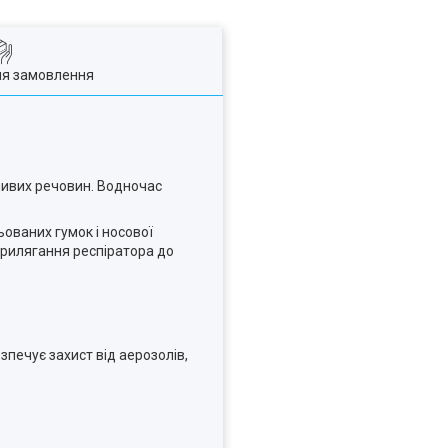
ля замовлення
ливих речовин. Водночас
ьованих гумок і носової
прилягання респіратора до
печує захист від аерозолів,