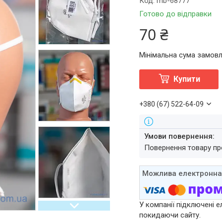
Код:
mb-68777
Готово до відправки
70 ₴
Мінімальна сума замовл
Купити
+380 (67) 522-64-09
повернення товару п
У компанії підключені е
покидаючи сайту.