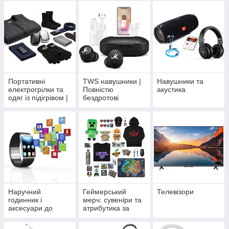
Портативні
TWS навушники |
Навушники та
електрогрілки та
Повністю
акустика
одяг із підігрівом |
бездротові
Індивідуальні
навушники
засоби захисту від
холоду
Наручний
Геймерський
Телевізори
годинник і
мерч: сувеніри та
аксесуари до
атрибутика за
нього
іграми