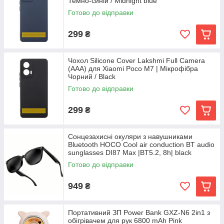
Темно-синій / Midnight blue
Готово до відправки
299
₴
Чохол Silicone Cover Lakshmi Full Camera
(AAA) для Xiaomi Poco M7 | Мікрофібра
Чорний / Black
Готово до відправки
299
₴
Сонцезахисні окуляри з навушниками
Bluetooth HOCO Cool air conduction BT audio
sunglasses DI87 Max |BT5.2, 8h| black
Готово до відправки
949
₴
Портативний ЗП Power Bank GXZ-N6 2in1 з
обігрівачем для рук 6800 mAh Pink