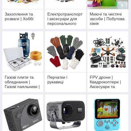
Захоплення та
Електротранспорт
Миючі та чистячі
розваги | Хоббі
і аксесуари для
засоби | Побутова
персонального
хімія
транспорту
Газові плити та
Перчатки і
FPV дрони |
обладнання |
рукавиці
Квадрокоптери |
Газові паяльники |
Аксесуари та
Газові балони,
комплектуючі
шланги та
редуктори