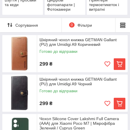
та кеди
фотоапарати |
термоетикеток і
Фотокамери
витратні
цифрові | Digital
матеріали |
Camera
Етикетки для
маркування
Сортування
0
Фільтри
Шкіряний чохол книжка GETMAN Gallant
(PU) для Umidigi A9 Коричневий
Готово до відправки
299
₴
Шкіряний чохол книжка GETMAN Gallant
(PU) для Umidigi A9 Чорний
Готово до відправки
299
₴
Чохол Silicone Cover Lakshmi Full Camera
(AAA) для Xiaomi Poco M7 | Мікрофібра
Зелений / Cyprus Green