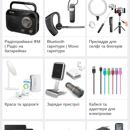
Радіоприймачі ФМ
Bluetooth
Приладдя для
| Радіо на
гарнітури | Моно
селфі та блогерів
батарейках
гарнітури
Краса та здоров'я
Зарядні пристрої
Кабелі та
адаптери для
електроніки