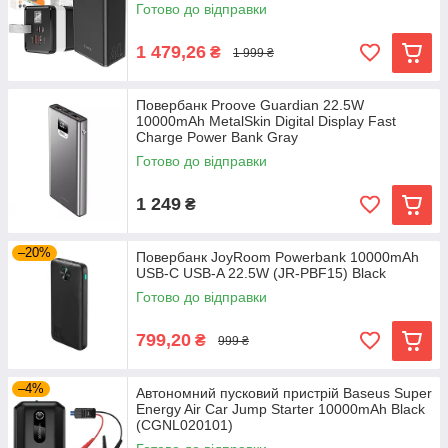
Готово до відправки
1 479,26
₴
1 999 ₴
Повербанк Proove Guardian 22.5W
10000mAh MetalSkin Digital Display Fast
Charge Power Bank Gray
Готово до відправки
1 249
₴
–20%
Повербанк JoyRoom Powerbank 10000mAh
USB-C USB-A 22.5W (JR-PBF15) Black
Готово до відправки
799,20
₴
999 ₴
–4%
Автономний пусковий пристрій Baseus Super
Energy Air Car Jump Starter 10000mAh Black
(CGNL020101)