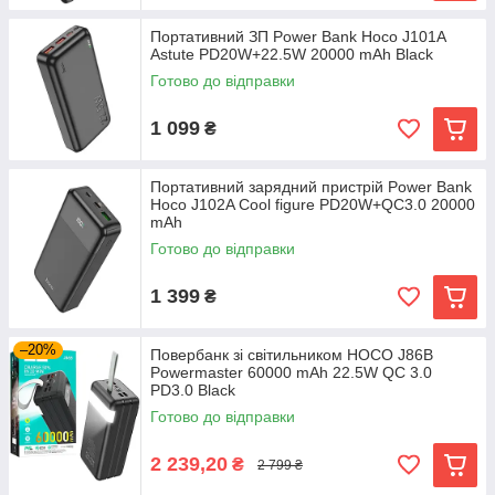
Портативний ЗП Power Bank Hoco J101A
Astute PD20W+22.5W 20000 mAh Black
Готово до відправки
1 099
₴
Портативний зарядний пристрій Power Bank
Hoco J102A Cool figure PD20W+QC3.0 20000
mAh
Готово до відправки
1 399
₴
–20%
Повербанк зі світильником HOCO J86B
Powermaster 60000 mAh 22.5W QC 3.0
PD3.0 Black
Готово до відправки
2 239,20
₴
2 799 ₴