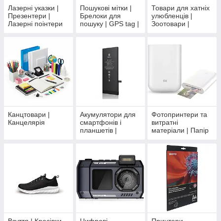
Лазерні указки |
Пошукові мітки |
Товари для хатніх
Презентери |
Брелоки для
улюбленців |
Лазерні поінтери
пошуку | GPS tag |
Зоотовари |
AirTag | Трекери
Іграшки для
для речей
тварин
Канцтовари |
Акумулятори для
Фотопринтери та
Канцелярія
смартфонів і
витратні
планшетів |
матеріали | Папір
Ремзона
для фотопринтера
Взуття | Кросівки
Цифрові
Принтери