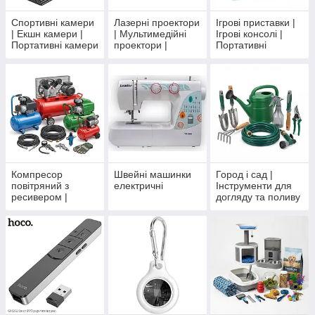
Спортивні камери
Лазерні проектори
Ігрові приставки |
| Екшн камери |
| Мультимедійні
Ігрові консолі |
Портативні камери
проектори |
Портативні
Відеопроектори
електронні ігри
Компресор
Швейні машинки
Город і сад |
повітряний з
електричні
Інструменти для
ресивером |
догляду та поливу
Професійні
компресори