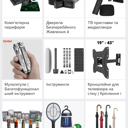
Комп'ютерна
Джерела
ТВ приставки та
периферія
Безперебійного
медіаплеєри
Живлення й
акумулятори для
безперебійників
Мультитули |
Інструменти
Кронштейни для
Багатофункціонал
телевізора на
ьний інструмент
стіну | Кріплення і
підставки для
побутової техніки