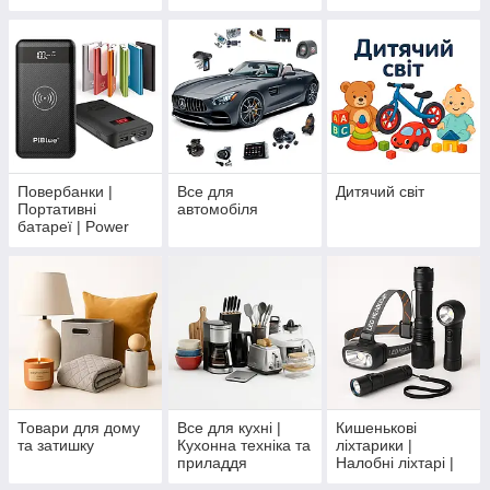
енергетика |
Автономні
джерела енергії
Повербанки |
Все для
Дитячий світ
Портативні
автомобіля
батареї | Power
Bank
Товари для дому
Все для кухні |
Кишенькові
та затишку
Кухонна техніка та
ліхтарики |
приладдя
Налобні ліхтарі |
Тактичні ліхтарі