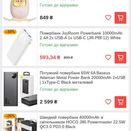
Готово до відправки
849
₴
–34%
Повербанк JoyRoom Powerbank 10000mAh
2.4A 2x USB-A 1x USB-C (JR-PBF12) White
Готово до відправки
593,34
₴
899 ₴
Потужний повербанк 65W 6A Baseus
Adaman Metal Power Bank 20000mAh 2xUSB
| 1xType-C Black металевий
Готово до відправки
2 599
₴
–26%
Швидкий повербанк 40000mAh зі
світильником HOCO J86 Powermaster 22.5W
QC3.0 PD3.0 Black