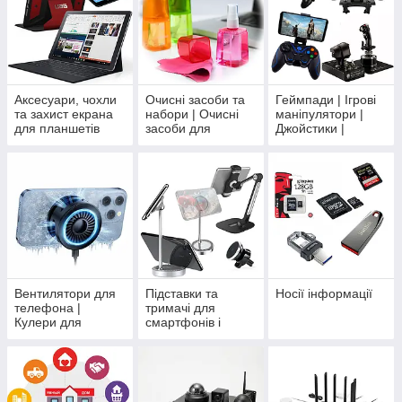
Аксесуари, чохли
Очисні засоби та
Геймпади | Ігрові
та захист екрана
набори | Очисні
маніпулятори |
для планшетів
засоби для
Джойстики |
портативної
Тригери
техніки
Вентилятори для
Підставки та
Носії інформації
телефона |
тримачі для
Кулери для
смартфонів і
смартфона |
планшетів
Системи
охолодження для
смартфона