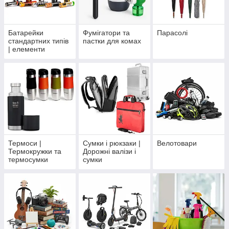
Батарейки
Фумігатори та
Парасолі
стандартних типів
пастки для комах
| елементи
живлення
Термоси |
Сумки і рюкзаки |
Велотовари
Термокружки та
Дорожні валізи і
термосумки
сумки