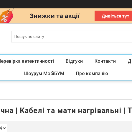
Перевірка автентичності
Відгуки
Контакти
Д
Шоурум МобіБУМ
Про компанію
чна | Кабелі та мати нагрівальні |