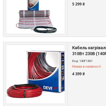
5 299 ₴
+380 (67) 522-64-09
Кабель нагрівал
310Вт 230В (140
140F1401
Немає в наявності
4 399 ₴
+380 (67) 522-64-09