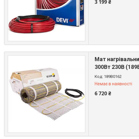
3 199 ₴
+380 (67) 522-64-09
Мат нагрівальни
300Вт 230В (189
189B0162
Немає в наявності
6 720 ₴
+380 (67) 522-64-09