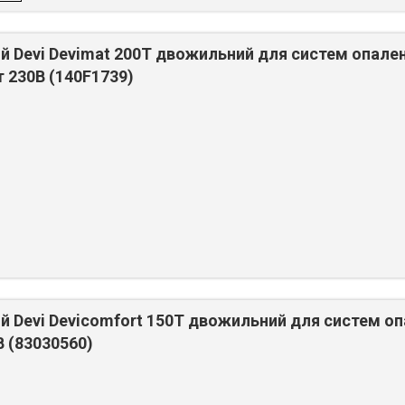
й Devi Devimat 200T двожильний для систем опален
т 230В (140F1739)
й Devi Devicomfort 150T двожильний для систем оп
В (83030560)