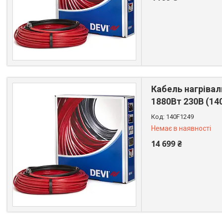
+380 (67) 522-64-09
Кабель нагрівал
1880Вт 230В (14
140F1249
Немає в наявності
14 699 ₴
+380 (67) 522-64-09