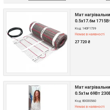
Мат нагрівальни
0.5x17.6м 1715В
140F1739
Немає в наявності
27 720 ₴
+380 (67) 522-64-09
Мат нагрівальни
0.5х1м 69Вт 230
83030560
Немає в наявності