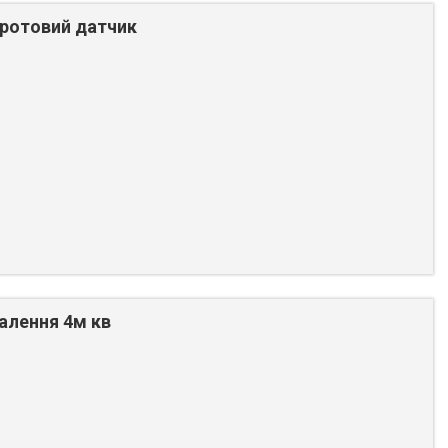
дротовий датчик
алення 4м кв