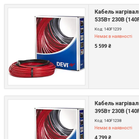
Кабель нагрівал
535Вт 230В (140
140F1239
Немає в наявності
5 599 ₴
+380 (67) 522-64-09
Кабель нагрівал
395Вт 230В (140
140F1238
Немає в наявності
4 799 ₴