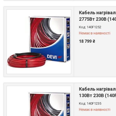
Кабель нагрівал
2775Вт 230В (14
140F1252
Немає в наявності
18 799 ₴
+380 (67) 522-64-09
Кабель нагрівал
130Вт 230В (140
140F1235
Немає в наявності