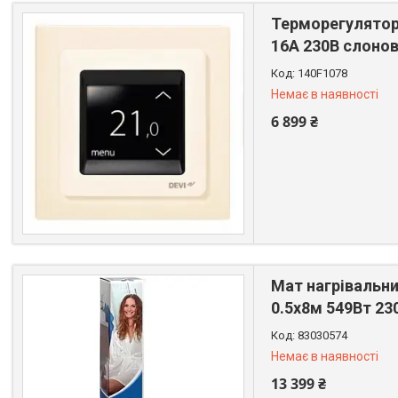
Терморегулятор 
16A 230В слонов
140F1078
Немає в наявності
6 899 ₴
+380 (67) 522-64-09
Мат нагрівальни
0.5х8м 549Вт 23
83030574
Немає в наявності
13 399 ₴