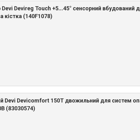
Devi Devireg Touch +5...45° сенсорний вбудований 
а кістка (140F1078)
й Devi Devicomfort 150T двожильний для систем оп
0В (83030574)