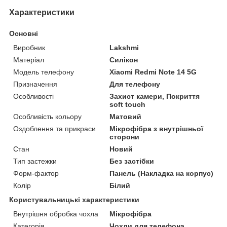
Характеристики
Основні
Виробник
Lakshmi
Матеріал
Силікон
Модель телефону
Xiaomi Redmi Note 14 5G
Призначення
Для телефону
Особливості
Захист камери, Покриття
soft touch
Особливість кольору
Матовий
Оздоблення та прикраси
Мікрофібра з внутрішньої
сторони
Стан
Новий
Тип застежки
Без застібки
Форм-фактор
Панель (Накладка на корпус)
Колір
Білий
Користувальницькі характеристики
Внутрішня обробка чохла
Мікрофібра
Категорія
Чохли для телефона