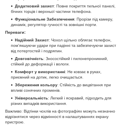
Додатковий захист
: Повне покриття тильної панелі,
бічних торців і верхньої частини телефона.
Функціональне Забезпечення
: Прорізи під камеру,
динамік, регулятор гучності та зовнішні порти.
Переваги:
Надійний Захист
: Чохол щільно облягає телефон,
пом'якшуючи удари при падінні та забезпечуючи захист
від потертостей і подряпин.
Довговічність
: Зносостійкий і пилонепроникний,
стійкий до деформації і вологи.
Комфорт у використанні
: Не ковзає в руках,
приємний на дотик, легко очищається.
Збереження кольору
: Стійкість до вицвітання при
впливі сонячних променів.
Універсальність
: Легкий і яскравий, підходить для
різних випадків використання.
Важливо: Відтінки чохлів на фотографіях можуть незначно
відрізнятися через відмінності в налаштуваннях екрану
пристрою.