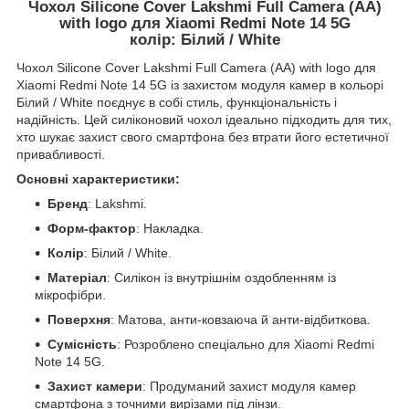
Чохол Silicone Cover Lakshmi Full Camera (AA)
with logo для Xiaomi Redmi Note 14 5G
колір: Білий / White
Чохол Silicone Cover Lakshmi Full Camera (AA) with logo для
Xiaomi Redmi Note 14 5G із захистом модуля камер в кольорі
Білий / White поєднує в собі стиль, функціональність і
надійність. Цей силіконовий чохол ідеально підходить для тих,
хто шукає захист свого смартфона без втрати його естетичної
привабливості.
Основні характеристики:
Бренд
: Lakshmi.
Форм-фактор
: Накладка.
Колір
: Білий / White.
Матеріал
: Силікон із внутрішнім оздобленням із
мікрофібри.
Поверхня
: Матова, анти-ковзаюча й анти-відбиткова.
Сумісність
: Розроблено спеціально для Xiaomi Redmi
Note 14 5G.
Захист камери
: Продуманий захист модуля камер
смартфона з точними вирізами під лінзи.