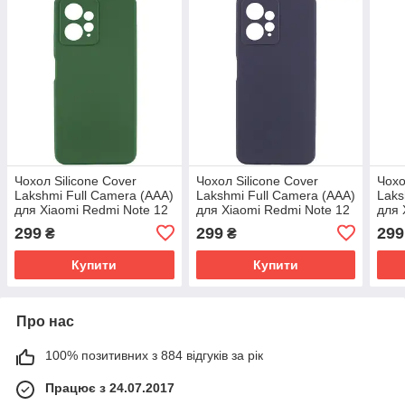
Чохол Silicone Cover
Чохол Silicone Cover
Чохо
Lakshmi Full Camera (AAA)
Lakshmi Full Camera (AAA)
Laks
для Xiaomi Redmi Note 12
для Xiaomi Redmi Note 12
для 
4G | Мікрофібра Зелений /
4G | Мікрофібра Темно-
4G |
299
299
299
₴
₴
Cyprus Green
синій / Midnight blue
сині
Купити
Купити
Про нас
100% позитивних з 884 відгуків за рік
Працює з 24.07.2017