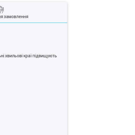
ля замовлення
ні хвильові краї підвищують