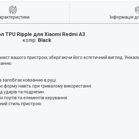
арактеристики
Інформація д
л TPU Ripple для Xiaomi Redmi A3
колір:
Black
хист вашого пристрою, зберігаючи його естетичний вигляд. Унікаль
занню.
 запобігає ковзанню в руці.
ає форму навіть при тривалому використанні.
д ударів та подряпин.
іх портів та елементів керування.
ьний стиль пристрою.