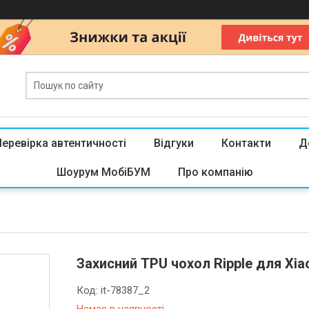
Перевірка автентичності
Відгуки
Контакти
Д
Шоурум МобіБУМ
Про компанію
Захисний TPU чохол Ripple для Xia
Код:
it-78387_2