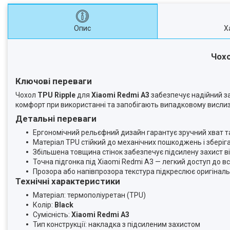
Опис
Х
Чохо
Ключові переваги
Чохол
TPU Ripple
для
Xiaomi Redmi A3
забезпечує надійний за
комфорт при використанні та запобігають випадковому висли
Детальні переваги
Ергономічний рельєфний дизайн гарантує зручний хват та
Матеріал TPU стійкий до механічних пошкоджень і зберіг
Збільшена товщина стінок забезпечує підсилену захист ві
Точна підгонка під Xiaomi Redmi A3 — легкий доступ до вс
Прозора або напівпрозора текстура підкреслює оригінал
Технічні характеристики
Матеріал: термополіуретан (TPU)
Колір:
Black
Сумісність:
Xiaomi Redmi A3
Тип конструкції: накладка з підсиленим захистом