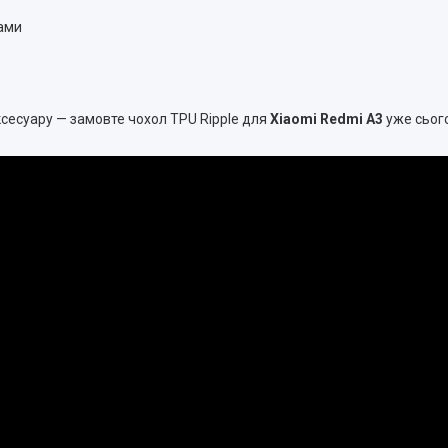
ами
ксесуару — замовте чохол TPU Ripple для
Xiaomi Redmi A3
уже сього