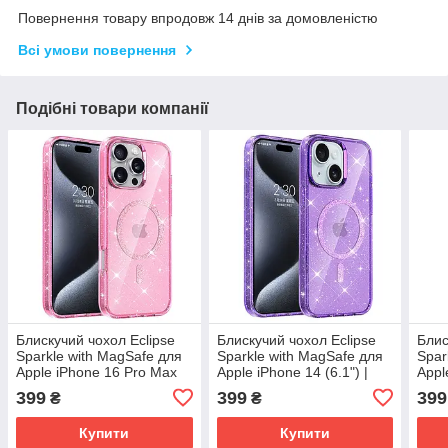
Повернення товару впродовж 14 днів за домовленістю
Всі умови повернення
Подібні товари компанії
Блискучий чохол Eclipse
Блискучий чохол Eclipse
Блис
Sparkle with MagSafe для
Sparkle with MagSafe для
Spar
Apple iPhone 16 Pro Max
Apple iPhone 14 (6.1") |
Appl
(6.9") | Galaxy MagFit Pink
Galaxy MagFit Purple
| Ga
399
399
399
₴
₴
Купити
Купити