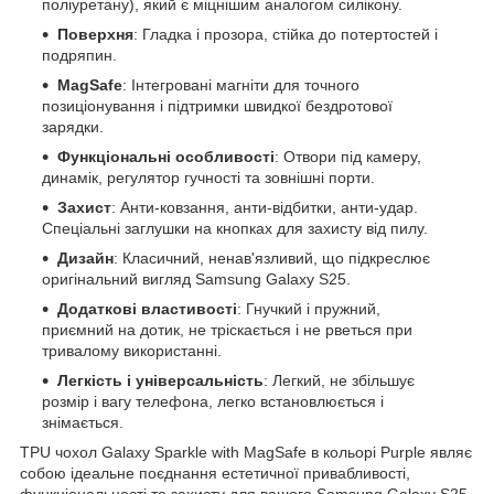
поліуретану), який є міцнішим аналогом силікону.
Поверхня
: Гладка і прозора, стійка до потертостей і
подряпин.
MagSafe
: Інтегровані магніти для точного
позиціонування і підтримки швидкої бездротової
зарядки.
Функціональні особливості
: Отвори під камеру,
динамік, регулятор гучності та зовнішні порти.
Захист
: Анти-ковзання, анти-відбитки, анти-удар.
Спеціальні заглушки на кнопках для захисту від пилу.
Дизайн
: Класичний, ненав'язливий, що підкреслює
оригінальний вигляд Samsung Galaxy S25.
Додаткові властивості
: Гнучкий і пружний,
приємний на дотик, не тріскається і не рветься при
тривалому використанні.
Легкість і універсальність
: Легкий, не збільшує
розмір і вагу телефона, легко встановлюється і
знімається.
TPU чохол Galaxy Sparkle with MagSafe в кольорі Purple являє
собою ідеальне поєднання естетичної привабливості,
функціональності та захисту для вашого Samsung Galaxy S25.