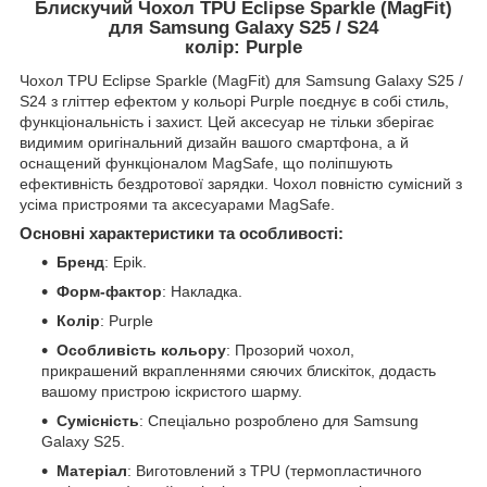
Блискучий Чохол TPU Eclipse Sparkle (MagFit)
для Samsung Galaxy S25 / S24
колір: Purple
Чохол TPU Eclipse Sparkle (MagFit) для Samsung Galaxy S25 /
S24 з гліттер ефектом у кольорі Purple поєднує в собі стиль,
функціональність і захист. Цей аксесуар не тільки зберігає
видимим оригінальний дизайн вашого смартфона, а й
оснащений функціоналом MagSafe, що поліпшують
ефективність бездротової зарядки. Чохол повністю сумісний з
усіма пристроями та аксесуарами MagSafe.
Основні характеристики та особливості:
Бренд
: Epik.
Форм-фактор
: Накладка.
Колір
: Purple
Особливість кольору
: Прозорий чохол,
прикрашений вкрапленнями сяючих блискіток, додасть
вашому пристрою іскристого шарму.
Сумісність
: Спеціально розроблено для Samsung
Galaxy S25.
Матеріал
: Виготовлений з TPU (термопластичного