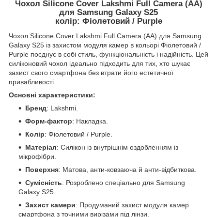
Чохол Silicone Cover Lakshmi Full Camera (AA)
для Samsung Galaxy S25
колір: Фіолетовий / Purple
Чохол Silicone Cover Lakshmi Full Camera (AA) для Samsung
Galaxy S25 із захистом модуля камер в кольорі Фіолетовий /
Purple поєднує в собі стиль, функціональність і надійність. Цей
силіконовий чохол ідеально підходить для тих, хто шукає
захист свого смартфона без втрати його естетичної
привабливості.
Основні характеристики:
Бренд
: Lakshmi.
Форм-фактор
: Накладка.
Колір
: Фіолетовий / Purple.
Матеріал
: Силікон із внутрішнім оздобленням із
мікрофібри.
Поверхня
: Матова, анти-ковзаюча й анти-відбиткова.
Сумісність
: Розроблено спеціально для Samsung
Galaxy S25.
Захист камери
: Продуманий захист модуля камер
смартфона з точними вирізами під лінзи.