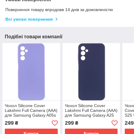
Повернення товару впродовж 14 днів за домовленістю
Всі умови повернення
Подібні товари компанії
Чохол Silicone Cover
Чохол Silicone Cover
Чохо
Lakshmi Full Camera (AAA)
Lakshmi Full Camera (AAA)
Cove
для Samsung Galaxy A05s
для Samsung Galaxy A25
S25 
| Мікрофібра Бузковий /
5G | Мікрофібра Темно-
(612
299
299
249
₴
₴
Dasheen
синій / Midnight blue
Купити
Купити