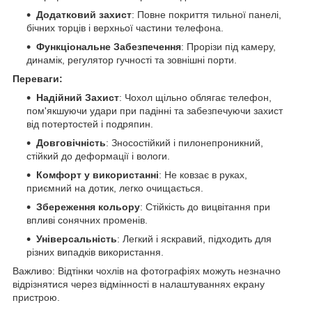
Додатковий захист
: Повне покриття тильної панелі,
бічних торців і верхньої частини телефона.
Функціональне Забезпечення
: Прорізи під камеру,
динамік, регулятор гучності та зовнішні порти.
Переваги:
Надійний Захист
: Чохол щільно облягає телефон,
пом'якшуючи удари при падінні та забезпечуючи захист
від потертостей і подряпин.
Довговічність
: Зносостійкий і пилонепроникний,
стійкий до деформації і вологи.
Комфорт у використанні
: Не ковзає в руках,
приємний на дотик, легко очищається.
Збереження кольору
: Стійкість до вицвітання при
впливі сонячних променів.
Універсальність
: Легкий і яскравий, підходить для
різних випадків використання.
Важливо: Відтінки чохлів на фотографіях можуть незначно
відрізнятися через відмінності в налаштуваннях екрану
пристрою.