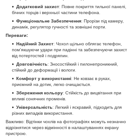
Додатковий захист
: Повне покриття тильної панелі,
бічних торців і верхньої частини телефона.
Функціональне Забезпечення
: Прорізи під камеру,
динамік, регулятор гучності та зовнішні порти.
Переваги:
Надійний Захист
: Чохол щільно облягає телефон,
пом'якшуючи удари при падінні та забезпечуючи захист
від потертостей і подряпин.
Довговічність
: Зносостійкий і пилонепроникний,
стійкий до деформації і вологи.
Комфорт у використанні
: Не ковзає в руках,
приємний на дотик, легко очищається.
Збереження кольору
: Стійкість до вицвітання при
впливі сонячних променів.
Універсальність
: Легкий і яскравий, підходить для
різних випадків використання.
Важливо: Відтінки чохлів на фотографіях можуть незначно
відрізнятися через відмінності в налаштуваннях екрану
пристрою.