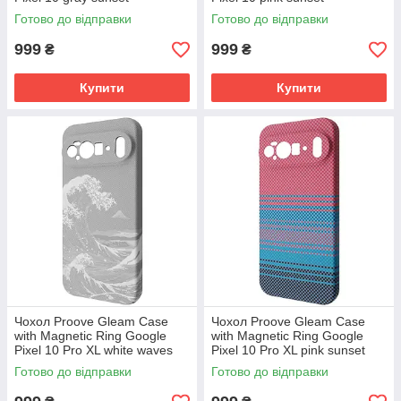
(PCGCGPG01067) Сірий
(PCGCGPG01074) Рожевий
Готово до відправки
Готово до відправки
захід сонця
захід сонця
999
999
₴
₴
Купити
Купити
Чохол Proove Gleam Case
Чохол Proove Gleam Case
with Magnetic Ring Google
with Magnetic Ring Google
Pixel 10 Pro XL white waves
Pixel 10 Pro XL pink sunset
(PCGCGPGX1070) Білі хвилі
(PCGCGPGX1074) Рожевий
Готово до відправки
Готово до відправки
захід сонця