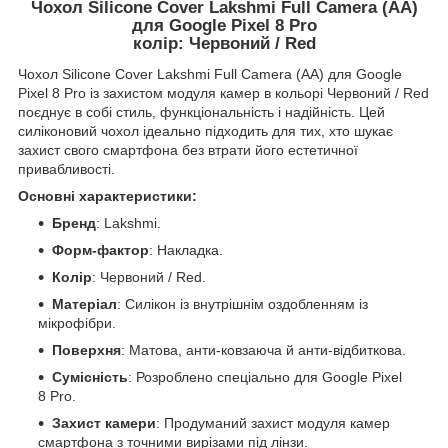
Чохол Silicone Cover Lakshmi Full Camera (AA)
для Google Pixel 8 Pro
колір: Червоний / Red
Чохол Silicone Cover Lakshmi Full Camera (AA) для Google
Pixel 8 Pro із захистом модуля камер в кольорі Червоний / Red
поєднує в собі стиль, функціональність і надійність. Цей
силіконовий чохол ідеально підходить для тих, хто шукає
захист свого смартфона без втрати його естетичної
привабливості.
Основні характеристики:
Бренд
: Lakshmi.
Форм-фактор
: Накладка.
Колір
: Червоний / Red.
Матеріал
: Силікон із внутрішнім оздобленням із
мікрофібри.
Поверхня
: Матова, анти-ковзаюча й анти-відбиткова.
Сумісність
: Розроблено спеціально для Google Pixel
8 Pro.
Захист камери
: Продуманий захист модуля камер
смартфона з точними вирізами під лінзи.