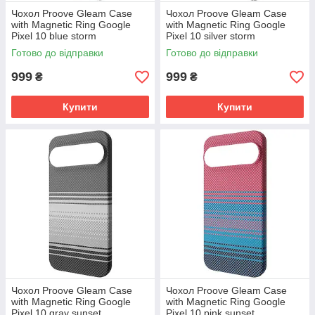
Чохол Proove Gleam Case
Чохол Proove Gleam Case
with Magnetic Ring Google
with Magnetic Ring Google
Pixel 10 blue storm
Pixel 10 silver storm
(PCGCGPG01071) Синя буря
(PCGCGPG01069) Срібляста
Готово до відправки
Готово до відправки
буря
999
999
₴
₴
Купити
Купити
Чохол Proove Gleam Case
Чохол Proove Gleam Case
with Magnetic Ring Google
with Magnetic Ring Google
Pixel 10 gray sunset
Pixel 10 pink sunset