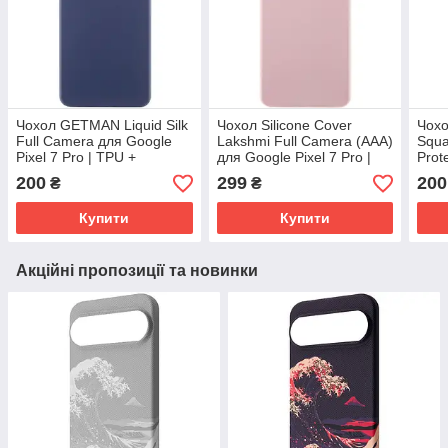
Чохол GETMAN Liquid Silk
Чохол Silicone Cover
Чохо
Full Camera для Google
Lakshmi Full Camera (AAA)
Squa
Pixel 7 Pro | TPU +
для Google Pixel 7 Pro |
Prot
Мікрофібра Синій /
Мікрофібра Рожевий / Pink
iPho
200
299
200
₴
₴
Midnight Blue
Sand
Мікр
Gra
Купити
Купити
Акційні пропозиції та новинки