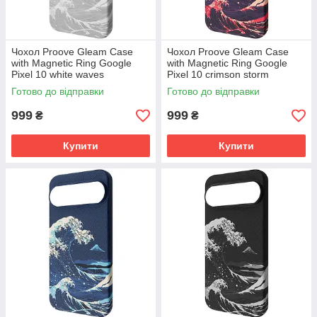
Чохол Proove Gleam Case
Чохол Proove Gleam Case
with Magnetic Ring Google
with Magnetic Ring Google
Pixel 10 white waves
Pixel 10 crimson storm
(PCGCGPG01070) Білі хвилі
(PCGCGPG01072) Багряна
Готово до відправки
Готово до відправки
буря
999
999
₴
₴
Купити
Купити